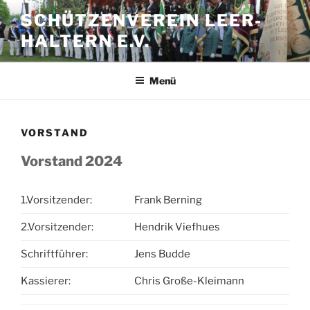
Zum
SCHÜTZENVEREIN LEER-
Inhalt
HALTERN E.V.
springen
Menü
VORSTAND
Vorstand 2024
1.Vorsitzender:
Frank Berning
2.Vorsitzender:
Hendrik Viefhues
Schriftführer:
Jens Budde
Kassierer:
Chris Große-Kleimann