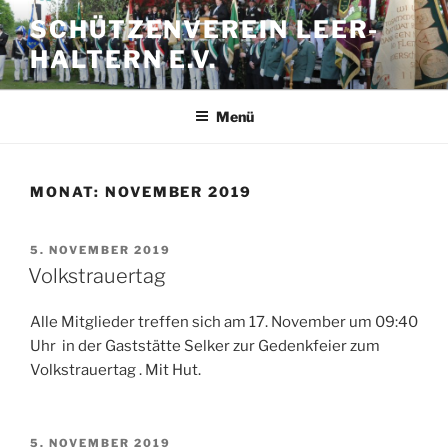
Zum
SCHÜTZENVEREIN LEER-
Inhalt
HALTERN E.V.
springen
Menü
MONAT:
NOVEMBER 2019
VERÖFFENTLICHT
5. NOVEMBER 2019
AM
Volkstrauertag
Alle Mitglieder treffen sich am 17. November um 09:40
Uhr in der Gaststätte Selker zur Gedenkfeier zum
Volkstrauertag . Mit Hut.
VERÖFFENTLICHT
5. NOVEMBER 2019